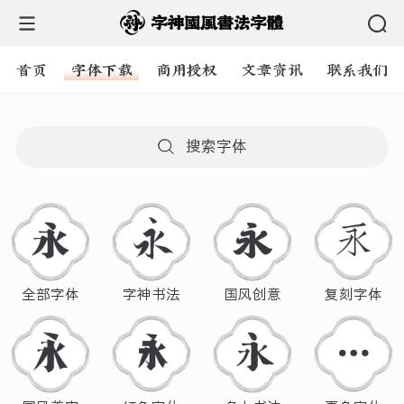
首页
字体下载
商用授权
文章资讯
联系我们
搜索字体
全部字体
字神书法
国风创意
复刻字体