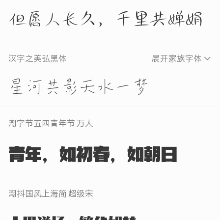
但愿人长久，千里共婵娟
汉字之美弘黑体
展开家族字体
星河共影天水一梦
潮字节五四青年节 万人
青年，如初春，如朝日
潮抖国风上海简 超级宋