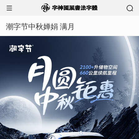
潮字节中秋婵娟 满月