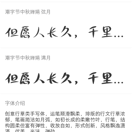
潮字节中秋婵娟 弦月
但愿人长久，千里共婵娟
潮字节中秋婵娟 满月
但愿人长久，千里共婵娟
字体介绍
创意行草类手写体，运笔顺滑飘柔，排版的行文行草浓
郁，笔画简洁如月弧，如初长成的柔嫩竹叶，行笔，结
构圆柔但富有弹性，收放自如，形式创新，风格飘逸潇
洒，优美、光洁、弹劲。