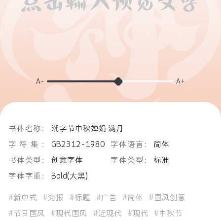
A-
A+
书体名称：
潮字节中秋婵娟 满月
字符集：
GB2312-1980
字体语言：
简体
书体类型：
创意字体
字体类型：
标准
字体字重：
Bold(大黑)
#新中式
#海报
#标题
#广告
#简体
#国风创意
#节日国风
#现代国风
#近现代
#现代
#中秋节