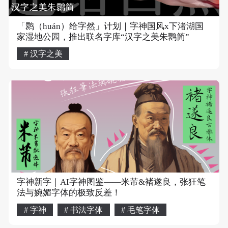
「鹮（huán）给字然」计划｜字神国风x下渚湖国
家湿地公园，推出联名字库“汉字之美朱鹮简”
# 汉字之美
字神新字｜AI字神图鉴——米芾&褚遂良，张狂笔
法与婉媚字体的极致反差！
# 字神
# 书法字体
# 毛笔字体