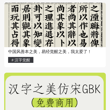
中国风善本之美，易经觉醒之美，我太爱了！
# 汉字觉醒