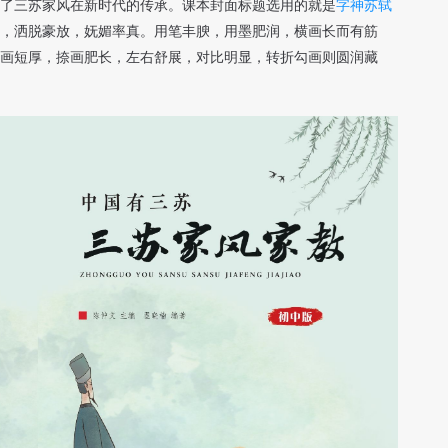
了三苏家风在新时代的传承。课本封面标题选用的就是
字神苏轼
，洒脱豪放，妩媚率真。用笔丰腴，用墨肥润，横画长而有筋
画短厚，捺画肥长，左右舒展，对比明显，转折勾画则圆润藏