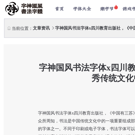
首页
字体大全
潮字节
游戏
文章资讯
字神国风书法字体x四川教育出版社，《中
当前位置：
字神国风书法字体x四川
秀传统文化
字神国风书法字体x四川教育出版社，《中国有三苏
众所周知，书法是中国传统文化中的一项重要组成部
的字体之一。不同于印刷或电子字体，书法字体可以