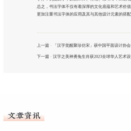
总之，书法字体不仅有着深厚的文化底蕴和艺术价值
更加注重书法字体的应用及其与其他设计元素的搭配
上一篇 · 「汉字觉醒聚珍仿宋」获中国平面设计协
下一篇 · 汉字之美神勇兔生肖获2023全球华人艺术设计奖
文章资讯