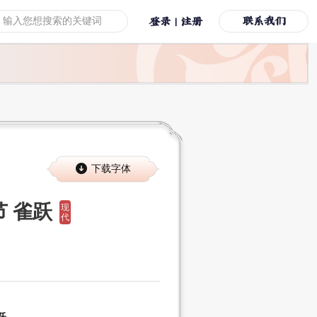
联系我们
登录
|
注册
下载字体
 雀跃
现
代