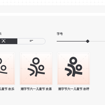
示
字号
永
永
永
儿童节 欢乐
潮字节六一儿童节 欢喜
潮字节六一儿童节 欢呼