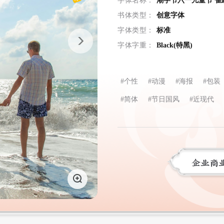
字体名称：
潮字节六一儿童节 雀
书体类型：
创意字体
字体类型：
标准
字体字重：
Black(特黑)
#个性
#动漫
#海报
#包装
#简体
#节日国风
#近现代
企业商