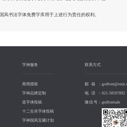
国风书法字体免费字库用于上述行为责任的权利。
字神服务
联系方式
商用授权
邮箱：
godfont@reeji
字神品牌定制
电话：
021-58597892
造字侠投稿
微信号：
godfontsale
十二生肖字体投稿
字神国风宝藏计划