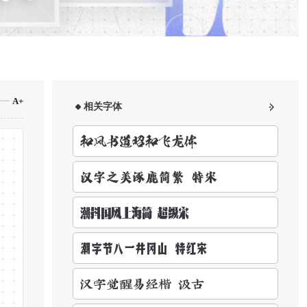
A+
相关字体
和风书道昭和飞龙体
汉字之美涿鹿简繁 特宋
潮抖国风上海简 超级宋
潮字节八一井冈山 特红宋
汉字觉醒易经楷 汲古