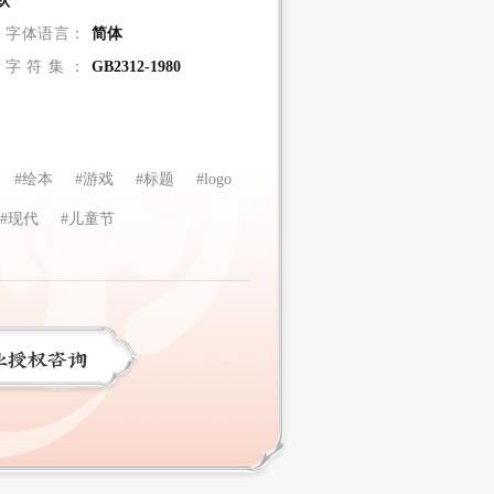
跃
字体语言：
简体
字符集：
GB2312-1980
#绘本
#游戏
#标题
#logo
#现代
#儿童节
业授权咨询