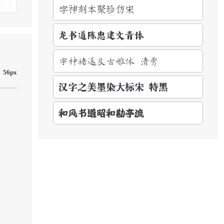
字神刻本聚珍仿宋
龙书道陈忠建文青体
字神褚遂良古雅体 清秀
56px
汉字之美墨染大标宋 特黑
和风书道昭和勘亭流