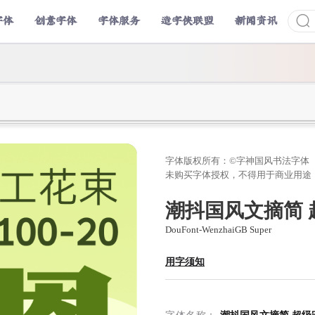
字体
创意字体
字体服务
造字侠联盟
新闻资讯
字体版权所有：©字神国风书法字体
未购买字体授权，不得用于商业用途
潮抖国风文摘简 
DouFont-WenzhaiGB Super
用字须知