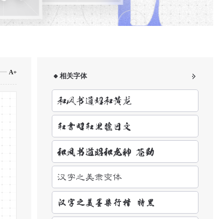
A+
相关字体
和风书道昭和黄龙
和書昭和黒龍日文
和风书道昭和龙神 苍劲
汉字之美隶变体
汉字之美墨染行楷 特黑