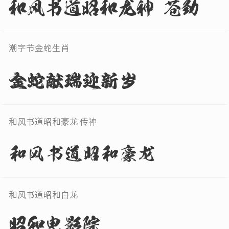
和风书道昭和龙神 苍劲
潮字节金蛇生肖
金蛇献瑞迎新岁
和风书道昭和豪龙 传神
和风书道昭和豪龙
和风书道昭和白龙
昭和电影院