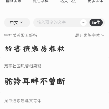
国风美宋
红色字体
名人书法
更多字体
中文
简体
字神武英殿五经楷
展开家族字体
詩書禮樂易春秋
潮字社国风睿楷简繁
驼铃耳畔不曾断
龙书道陈忠建文青体