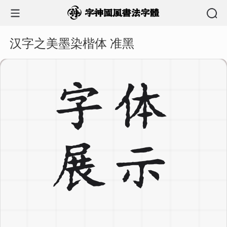
汉字之美墨染楷体 准黑
字体
展示