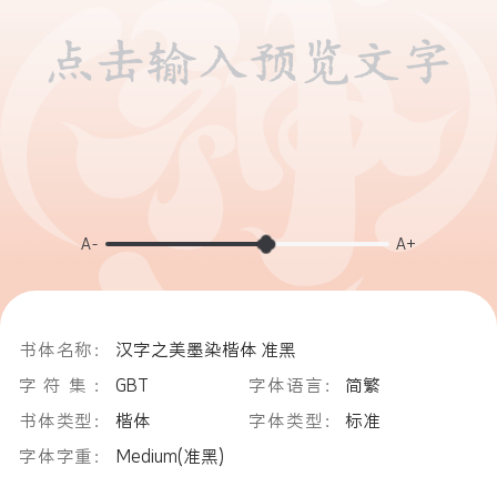
A-
A+
书体名称：
汉字之美墨染楷体 准黑
字符集：
GBT
字体语言：
简繁
书体类型：
楷体
字体类型：
标准
字体字重：
Medium(准黑)