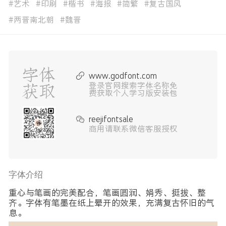
#艺术
#印刷
#楷书
#海报
#简繁
#复古国风
#两晋南北朝
#魏晋
www.godfont.com
登录官网搜索字体名称免
费获取个人学习版安装包
reejifontsale
商用请联系微信客服授权
字体介绍
重心与笔画的完美配合，笔画圆润、娟秀、挺拔、整
齐。字体有笔墨在纸上晕开的效果，充满复古怀旧的气
息。