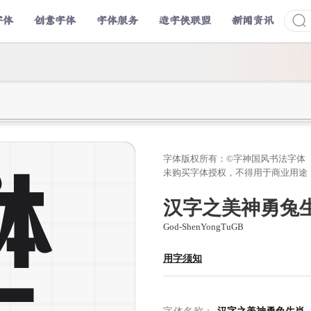
字体
创意字体
字体服务
造字侠联盟
新闻资讯
字体版权所有：©字神国风书法字体
未购买字体授权，不得用于商业用途
体
汉字之美神勇兔
God-ShenYongTuGB
用字须知