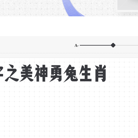
A-
字之美神勇兔生肖