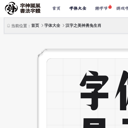
首页
字体大全
潮字节
游戏
首页
字体大全
汉字之美神勇兔生肖
当前位置：
字