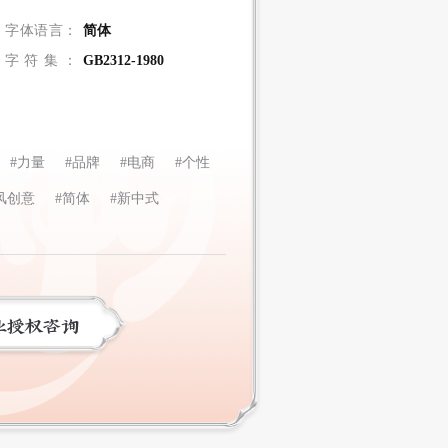
字体语言：
简体
字符集：
GB2312-1980
#力量
#品牌
#电商
#个性
风创意
#简体
#新中式
业授权咨询