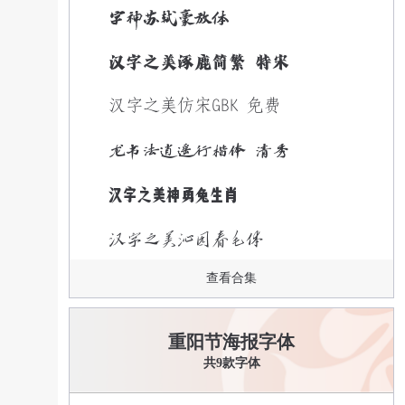
字神苏轼豪放体
汉字之美涿鹿简繁 特宋
汉字之美仿宋GBK 免费
龙书法逍遥行楷体 清秀
汉字之美神勇兔生肖
汉字之美沁园春毛体
查看合集
重阳节海报字体
共9款字体