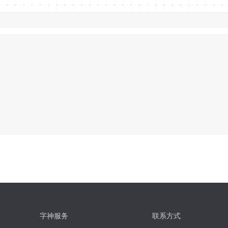
字神服务
联系方式