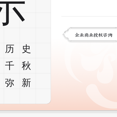
示
企业商业授权咨询
写历史
传千秋
久弥新