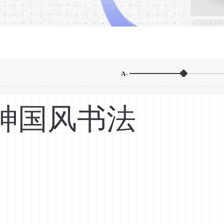
A-
神国风书法