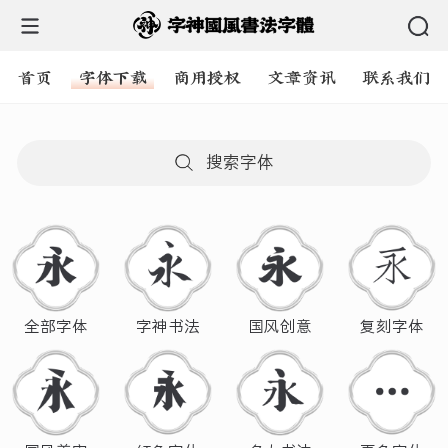
首页
字体下载
商用授权
文章资讯
联系我们
搜索字体
全部字体
字神书法
国风创意
复刻字体