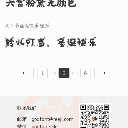
六宫粉黛无颜色
潮字节圣诞快乐 雀跃
铃儿叮当，圣诞快乐
1
3
6
联系我们
邮箱：godfont@reeji.com
微信：godfontsale