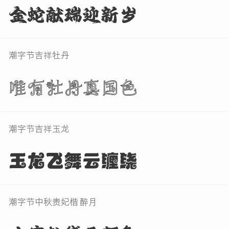
金蛇献瑞迎新岁
潮字节吉祥牡丹
唯有牡丹真国色
潮字节吉祥玉龙
玉龙飞舞云缠绕
潮字节中秋贵妃楷 醉月