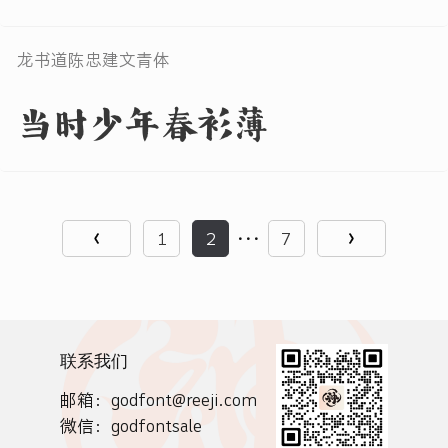
龙书道陈忠建文青体
当时少年春衫薄
1
2
7
联系我们
邮箱：godfont@reeji.com
微信：godfontsale