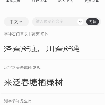
国风美宋
红色字体
名人书法
更多字体
中文
简体
字神石门草隶书简繁 细体
泽有所注，川有所通
汉字之美朱鹮简 常规
来泛春塘栖绿树
潮字节祥龙生肖