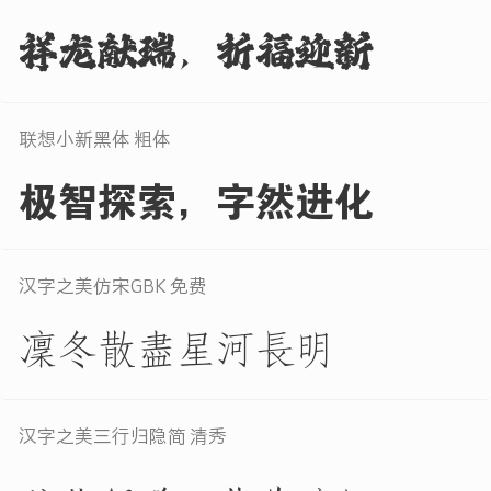
祥龙献瑞，祈福迎新
联想小新黑体 粗体
极智探索，字然进化
汉字之美仿宋GBK 免费
凜冬散盡星河長明
汉字之美三行归隐简 清秀