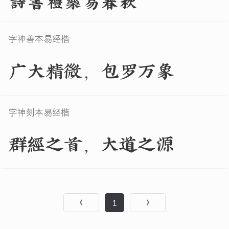
詩書禮樂易春秋
字神善本易经楷
广大精微，包罗万象
字神刻本易经楷
群經之首，大道之源
1