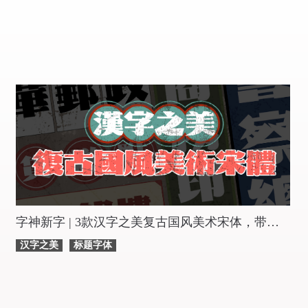
字神新字 | 3款汉字之美复古国风美术宋体，带你一秒穿越民国！
汉字之美
标题字体