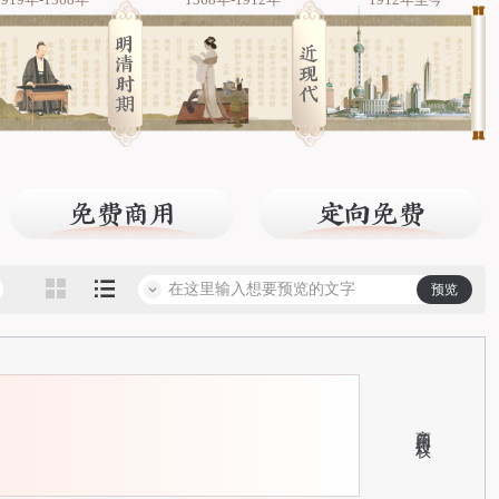
明
近
清
现
时
代
期
免费商用
定向免费
预览
商用授权