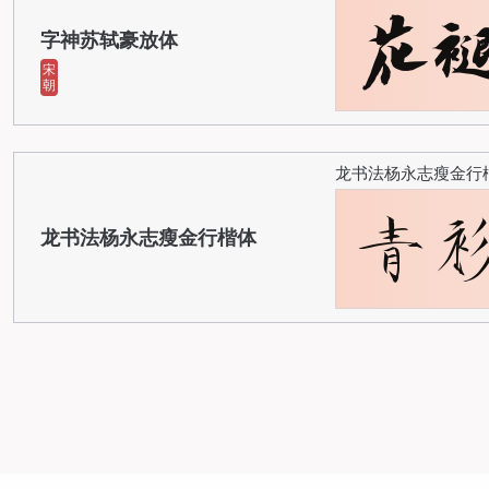
花
字神苏轼豪放体
宋
朝
龙书法杨永志瘦金行
青
龙书法杨永志瘦金行楷体