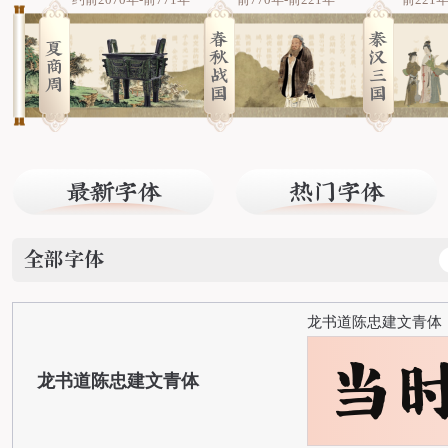
春
秦
夏
秋
汉
商
战
三
周
国
国
最新字体
热门字体
全部字体
龙书道陈忠建文青体
当
龙书道陈忠建文青体