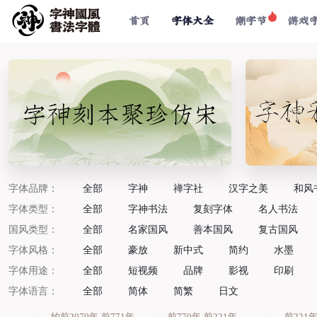
首页
字体大全
潮字节
游戏
字体品牌：
全部
字神
禅字社
汉字之美
和风
字体类型：
全部
字神书法
复刻字体
名人书法
国风类型：
全部
名家国风
善本国风
复古国风
字体风格：
全部
豪放
新中式
简约
水墨
字体用途：
全部
短视频
品牌
影视
印刷
字体语言：
全部
简体
简繁
日文
约前2070年-前771年
前770年-前221年
前221年