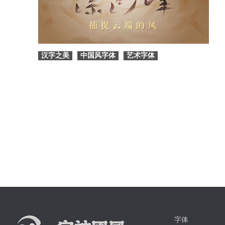
汉字之美
中国风字体
艺术字体
字体