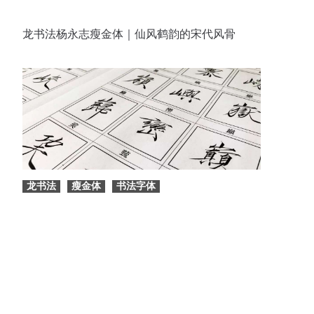
龙书法杨永志瘦金体｜仙风鹤韵的宋代风骨
龙书法
瘦金体
书法字体