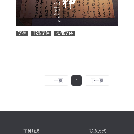
字神
书法字体
毛笔字体
上一页
1
下一页
字神服务
联系方式