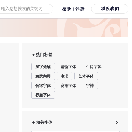
联系我们
登录
|
注册
热门标签
汉字觉醒
清新字体
生肖字体
免费商用
隶书
艺术字体
仿宋字体
商用字体
字神
标题字体
相关字体