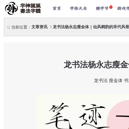
首页
字体大全
潮字节
游戏
文章资讯
龙书法杨永志瘦金体｜仙风鹤韵的宋代风
当前位置：
龙书法杨永志瘦金
龙书法
瘦金体
书