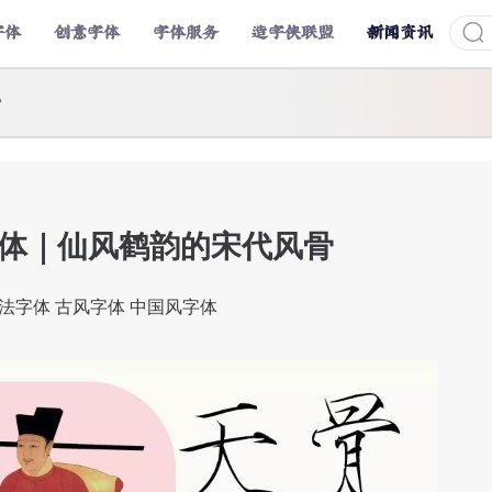
字体
创意字体
字体服务
造字侠联盟
新闻资讯
骨
体｜仙风鹤韵的宋代风骨
法字体
古风字体
中国风字体