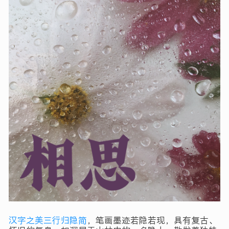
汉字之美三行归隐简
，笔画墨迹若隐若现，具有复古、