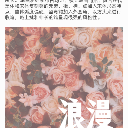
瘦长。 笔画粗细和布白均匀，横竖笔画简洁，融合现代
黑体和宋体复刻类的元素，撇、捺、点加入宋体形态特
点，整体弧度偏硬，竖弯钩加入外圆角，以方头来进行
收笔，略上挑和伸长的钩呈现很强的风格性。