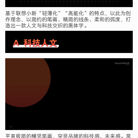
基于联想小新“轻薄化”“高能化”的特点，以此为创
作理念，以简约的笔画、精简的线条、柔和的弧度，打
造出一款人文与科技交织的黑体字。
平直极简的横竖笔画，突显品牌的科技感、未来感。常