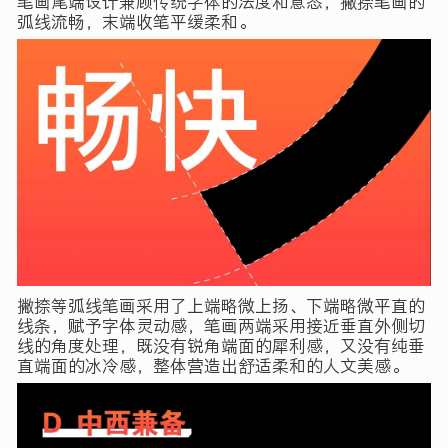
笔画尾端设计兼顾传统字体的法度和意态，撇捺笔画的
弧线流畅，末端收笔平缓柔和。
撇捺等弧线笔画采用了上端略微上扬、下端略微平直的
线条，赋予字体灵动感，笔画两端采用接近垂直外侧切
线的角度处理，既没有锐角端面的犀利感，又没有纯垂
直端面的冰冷感，整体营造出舒适柔和的人文美感。