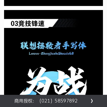
商用授权：（021）58597892