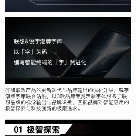
伴随联想产品的更新迭代与品牌输出的优化升级，锐字
潮牌字库联合站酷，以3款品牌专属定制字体服务于联
想品牌的视觉输出与品牌识别，匹配品牌对智能应用的
极智探索与科技创新的极限追求。