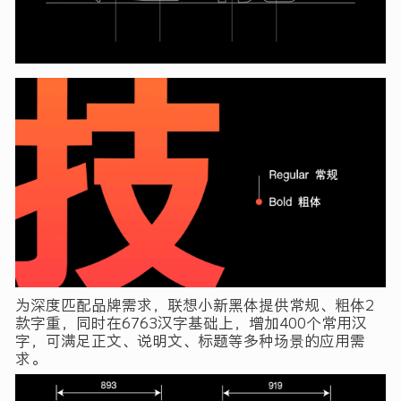
为深度匹配品牌需求，联想小新黑体提供常规、粗体2
款字重，同时在6763汉字基础上，增加400个常用汉
字，可满足正文、说明文、标题等多种场景的应用需
求。