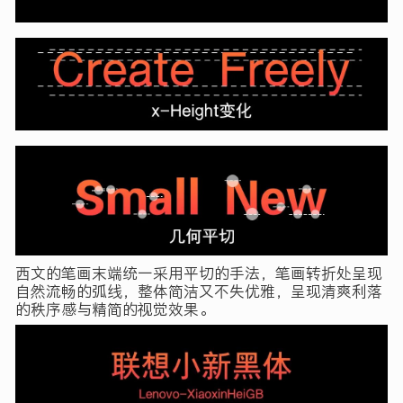
西文的笔画末端统一采用平切的手法，笔画转折处呈现
自然流畅的弧线，整体简洁又不失优雅，呈现清爽利落
的秩序感与精简的视觉效果。