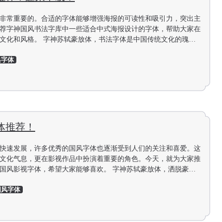
非常重要的。合适的字体能够增强海报的可读性和吸引力，突出主
荐字神国风书法字库中一些适合中式海报设计的字体，帮助大家在
文化和风格。 字神苏轼豪放体，书法字体是中国传统文化的瑰
表现力。在海报设计中，字神苏轼豪放体常常被用来表现中国文化
典字体
宋GBK免费，宋版书上所刻的字体古韵风格，笔画...
体推荐！
快速发展，许多优秀的国风字体也逐渐受到人们的关注和喜爱。这
文化气息，更在影视作品中扮演着重要的角色。今天，就为大家推
国风影视字体，希望大家能够喜欢。 字神苏轼豪放体，洒脱豪
用墨肥润，横画长而有筋骨，竖画厚且重铺毫；结体扁平，字节横
国风字体
长，左右舒展，对比明显，转折勾画则圆润藏锋。是一款...