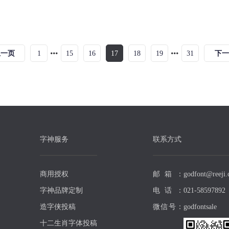
上一页
1
15
16
17
18
19
31
下一
字神服务
联系方式
商用授权
邮箱：
godfont@reeji
字神品牌定制
电话：
021-58597892
造字侠投稿
微信号：
godfontsale
十二生肖字体投稿