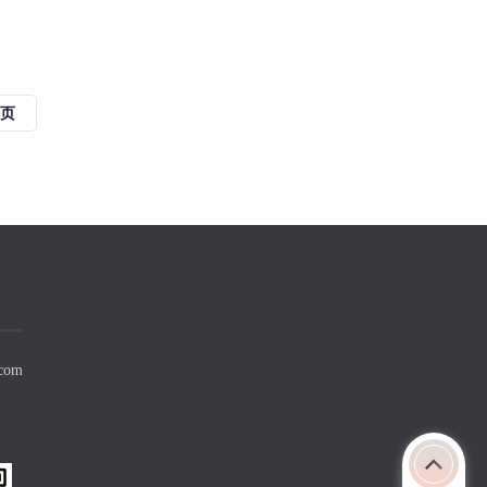
页
.com