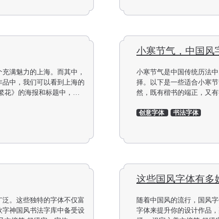
小寒节气，中国风
个充满魅力的上海。而其中，
小寒节气是中国传统历法中
作品中，我们可以看到上海的
择。以下是一些适合小寒节
繁花》的海报和标题中，我
然，既有楷书的端正，又有
充满了现代感。它似乎在告诉
坡、黄山谷等风格，整体厚
创意字体
书法字体
进的精神。 ...
笔画较为圆润。 汉字觉醒易
这些国风字体有多
广泛。这些独特的字体不仅富
随着中国风的流行，国风字
款字神国风书法字库中备受设
字体来提升你的设计作品，