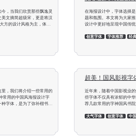
如今，当我们欣赏那些飘逸灵
在海报设计中，字体选择是
之美文摘简超级宋，更是将汉
题和氛围。本文将为大家推
庄大方的设计风格为主，体现
设计中更好地呈现中国传统
色，能够迅速吸引人们的注意
宝，具有独特的艺术魅力和
创意字体
字体推荐
经
可以应用于...
的韵味和气质。 汉字之美仿
超美！国风影视字
这里，我们将介绍一些常用的
近年来，随着中国影视业的
种常用的中国风海报设计字
些字体不仅具有浓郁的中华
一种字体，是为了弥补楷书的
荐几款常用的字神国风书院
，因此它不像草书那样潦草，
放，妩媚率真。用笔丰腴，
大气字体
创意字体
中
于草法的...
轻竖重，撇画短厚，捺画肥