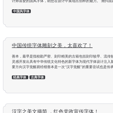
计师喜爱的国风字体，助您在设计中展现出别样的魅力。 潮抖国
为中国最早的印刷字体，具有端庄、典雅的特质。其结构严谨，
中国风字体
气的感觉。在设计中，宋体常用于标题、标志等重要位置，能够迅速
中国传统字体雕刻之美，太喜欢了！
善本，最早是指校勘严密、刻印精美的古籍包括刻印较早、流传
灵感开发出具有中华传统文化特色的新字体为现代字体设计注入
要方向汉字觉醒易经楷善本是一次“汉字觉醒”的重要尝试也是传承
代排版及应用提供更多字体选择适合应用于标题、正文排版、LO
经典字体
古典字体
汉字之美文摘简 ，红色党政宣传字体！