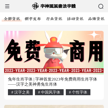
全部资讯
新字发布
行业资讯
活动资讯
品牌资讯
兔年生肖字体 | 字神首发2023年免费商用生肖字体
——汉字之美神勇兔生肖体
# 汉字之美
# 中国风字体
# 个性字体