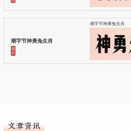
潮字节神勇兔生肖
神勇
潮字节神勇兔生肖
现
代
文章资讯