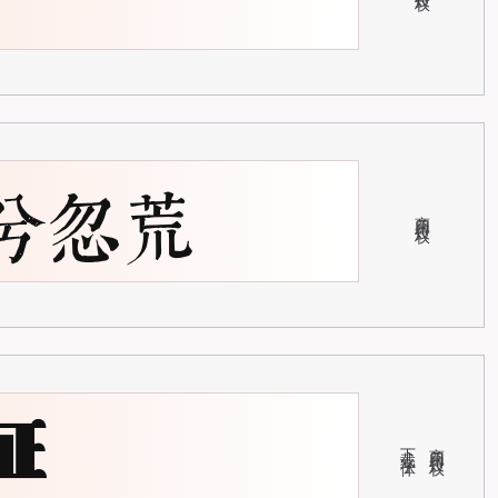
兮忽荒
商用授权
证
下载字体
商用授权