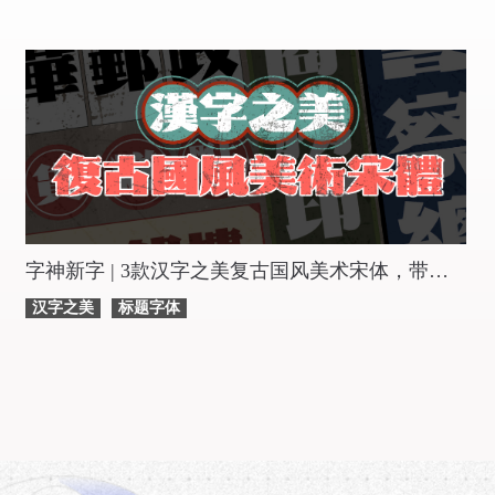
字神新字 | 3款汉字之美复古国风美术宋体，带你一秒穿越民国！
汉字之美
标题字体