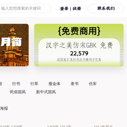
联系我们
登录
|
注册
楷
行书
行草
瘦金体
隶书
仿宋
民俗国风
新中式国风
海报
919年-1368年
1368年-1912年
1912年至今