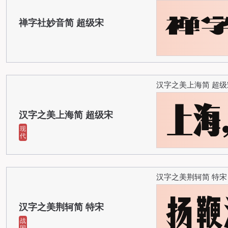
禅
禅字社妙音简 超级宋
汉字之美上海简 超级
上海
汉字之美上海简 超级宋
现
代
汉字之美荆轲简 特宋
扬鞭
汉字之美荆轲简 特宋
战
国