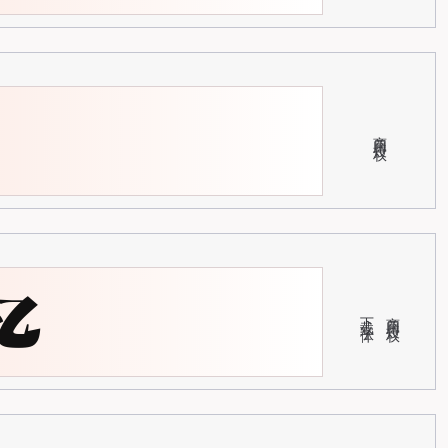
商用授权
忆
下载字体
商用授权