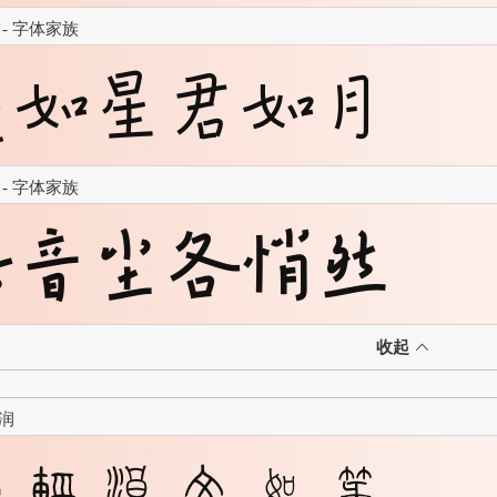
- 字体家族
我如星君如月
- 字体家族
此音尘各悄然
收起
润
池轻浪纹如篆