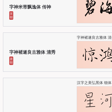
碧
字神米芾飘逸体 传神
宋
朝
字神褚遂良古雅体 清
惊
字神褚遂良古雅体 清秀
唐
朝
汉字之美弘黑体 细体 
星