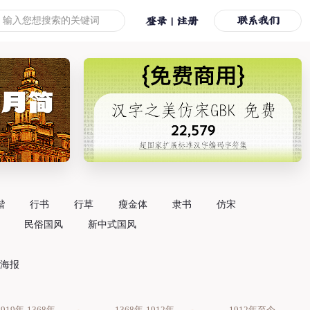
联系我们
登录
|
注册
楷
行书
行草
瘦金体
隶书
仿宋
民俗国风
新中式国风
海报
919年-1368年
1368年-1912年
1912年至今