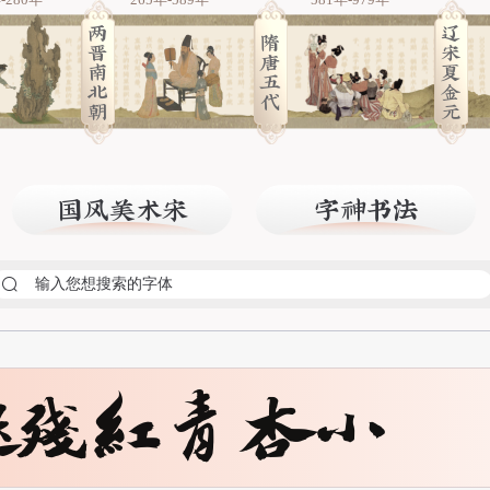
两
辽
隋
晋
宋
唐
南
夏
五
北
金
代
朝
元
国风美术宋
字神书法
褪殘紅青杏小