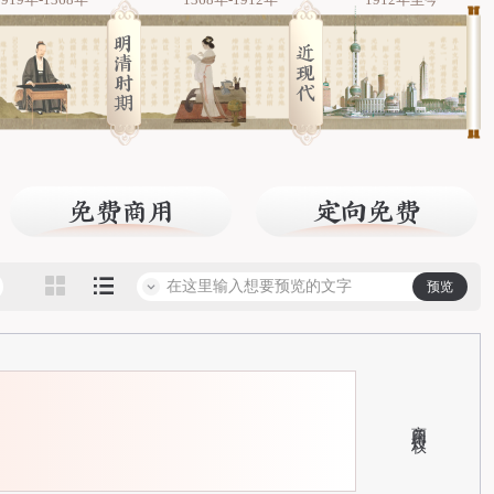
明
近
清
现
时
代
期
免费商用
定向免费
预览
商用授权