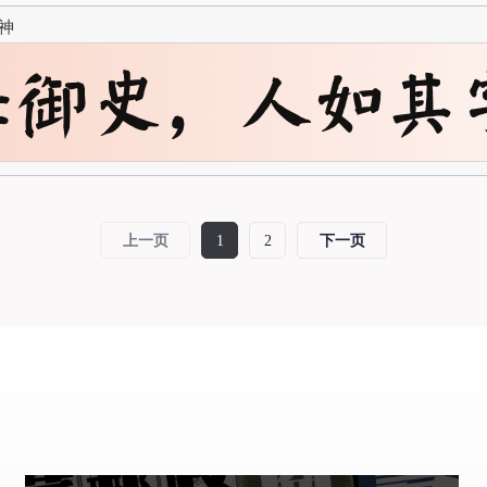
神
任御史，人如其
上一页
1
2
下一页