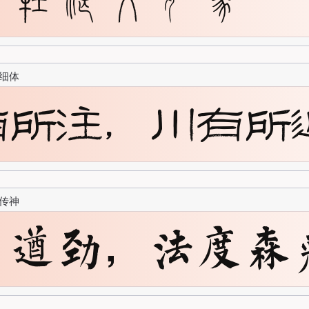
细体
有所注，川有所
传神
力遒劲，法度森