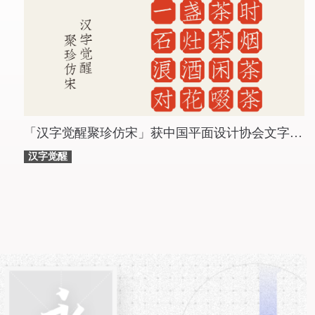
「汉字觉醒聚珍仿宋」获中国平面设计协会文字设计优秀奖！
汉字觉醒