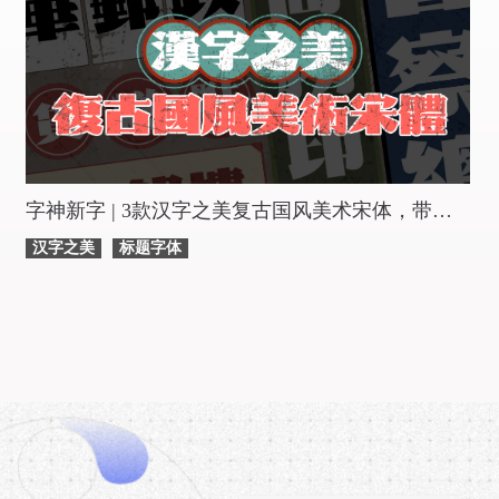
字神新字 | 3款汉字之美复古国风美术宋体，带你一秒穿越民国！
汉字之美
标题字体