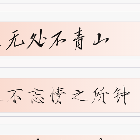
生无处不青山
之不忘情之所钟