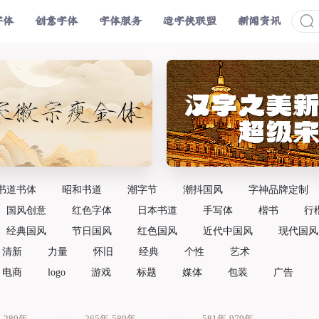
字体
创意字体
字体服务
造字侠联盟
新闻资讯
书道书体
昭和书道
潮字节
潮抖国风
字神品牌定制
国风创意
红色字体
日本书道
手写体
楷书
行
经典国风
节日国风
红色国风
近代中国风
现代国风
清新
力量
怀旧
经典
个性
艺术
电商
logo
游戏
标题
媒体
包装
广告
-280年
265年-589年
581年-979年