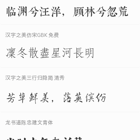
临渊兮汪洋，顾林兮忽荒
汉字之美仿宋GBK 免费
凜冬散盡星河長明
汉字之美三行归隐简 清秀
芳草鲜美，落英缤纷
龙书道陈忠建文青体