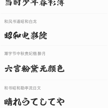
当时少年春衫薄
和风书道昭和白龙
昭和电影院
潮字节中秋贵妃楷 醉月
六宫粉黛无颜色
和书昭和勘亭流日文
晴れうてしてや