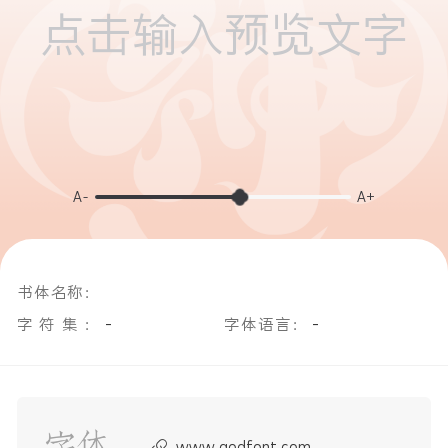
A-
A+
书体名称：
字符集：
-
字体语言：
-
www.godfont.com