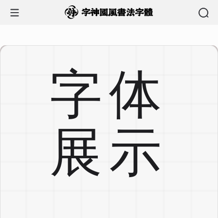
字体
展示