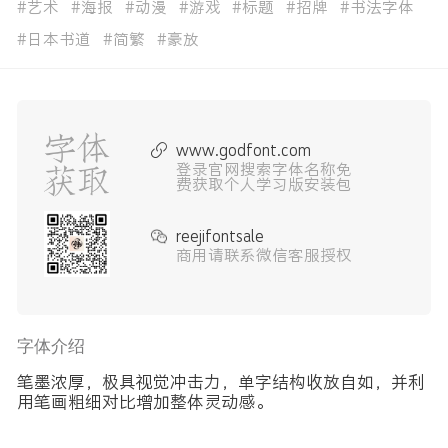
#艺术
#海报
#动漫
#游戏
#标题
#招牌
#书法字体
#日本书道
#简繁
#豪放
www.godfont.com
登录官网搜索字体名称免
费获取个人学习版安装包
reejifontsale
商用请联系微信客服授权
字体介绍
笔墨浓厚，极具视觉冲击力，单字结构收放自如，并利
用笔画粗细对比增加整体灵动感。