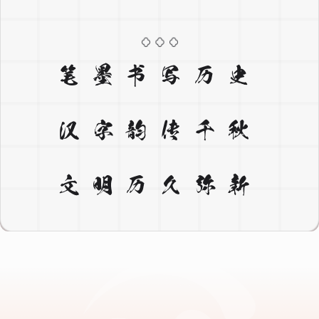
笔墨书写历史
汉字韵传千秋
文明历久弥新