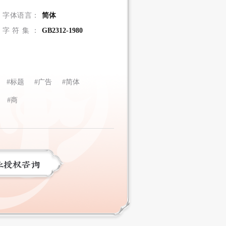
字体语言：
简体
字符集：
GB2312-1980
#标题
#广告
#简体
#商
业授权咨询