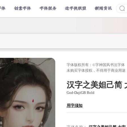
字体
创意字体
字体服务
造字侠联盟
新闻资讯
字体版权所有：©字神国风书法字体
未购买字体授权，不得用于商业用途
汉字之美妲己简 
God-DajiGB Bold
用字须知