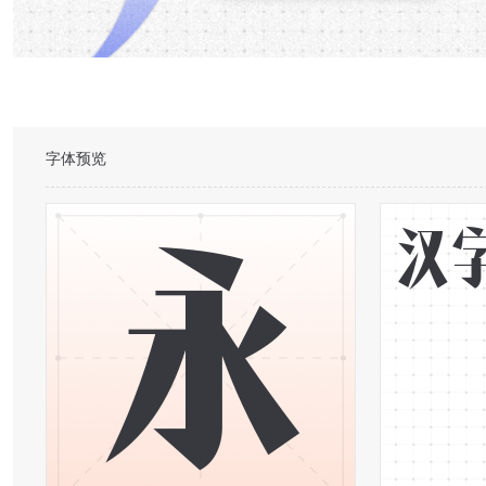
字体预览
汉
永