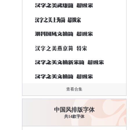
汉字之美武康简 超级宋
汉字之美上海简 超级宋
潮抖国风文摘简 超级宋
汉字之美燕京简 特宋
汉字之美文摘新宋简 超级宋
汉字之美文摘简 超级宋
查看合集
中国风排版字体
共14款字体