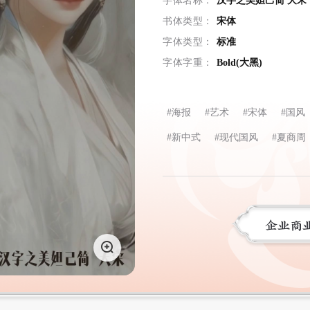
字体名称：
汉字之美妲己简 大宋
书体类型：
宋体
字体类型：
标准
字体字重：
Bold(大黑)
#海报
#艺术
#宋体
#国风
#新中式
#现代国风
#夏商周
企业商