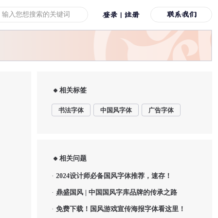
联系我们
登录
|
注册
相关标签
书法字体
中国风字体
广告字体
相关问题
·
2024设计师必备国风字体推荐，速存！
·
鼎盛国风 | 中国国风字库品牌的传承之路
·
免费下载！国风游戏宣传海报字体看这里！