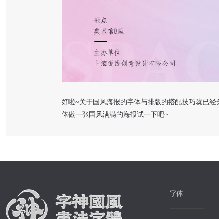
好啦~关于国风海报的字体与排版的搭配技巧就已经分享给
体做一张国风满满的海报试一下吧~
字体